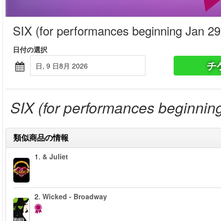
SIX (for performances beginning Jan 29
日付の選択
チ
日, 9 日8月 2026
SIX (for performances beginnin
類似商品の情報
1.
& Juliet
2.
Wicked - Broadway