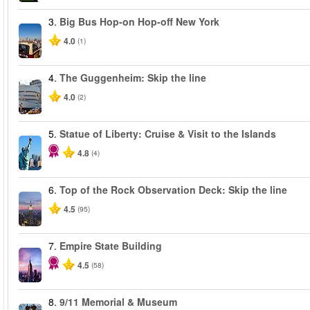
3.
Big Bus Hop-on Hop-off New York
4.0
(1)
4.
The Guggenheim: Skip the line
4.0
(2)
5.
Statue of Liberty: Cruise & Visit to the Islands
4.8
(4)
6.
Top of the Rock Observation Deck: Skip the line
4.5
(95)
7.
Empire State Building
4.5
(58)
8.
9/11 Memorial & Museum