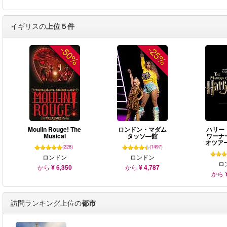
イギリスの
上位５件
-50%
-25%
Moulin Rouge! The
ロンドン・マダム
ハリー
Musical
タッソ―館
ワーナ
オツア
(228)
(1497)
ロンドン
ロンドン
ロ
から
¥ 6,350
から
¥ 4,787
から
訪問ランキング上位の
都市