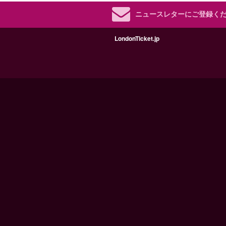
ニュースレターにご登録く
LondonTicket.jp