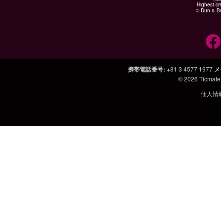
Highest cr
© Dun & Br
携帯電話番号
:
+81 3 4577 1977
メ
© 2026
Ticmate
個人情