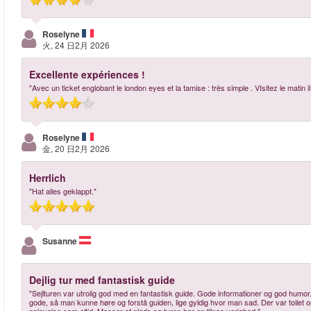
Roselyne
火, 24 日2月 2026
Excellente expériences !
"Avec un ticket englobant le london eyes et la tamise : très simple . VIsitez le mat
Roselyne
金, 20 日2月 2026
Herrlich
"Hat alles geklappt."
Susanne
Dejlig tur med fantastisk guide
"Sejlturen var utrolig god med en fantastisk guide. Gode informationer og god humor. 
gode, så man kunne høre og forstå guiden, lige gyldig hvor man sad. Der var toilet