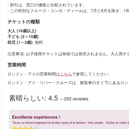
- 割引は、窓口の価格と比較されています。
- この特別なクルーズ・コンボ・ディールは、7月と8月を除き、
チケットの種類
大人 (16歳以上)
子ども (2～15歳)
幼児 (1～2歳):
無料
注意事項: お子様用チケットは単独では発売されません。大人用チ
営業時間
ロンドン・アイの営業時間は
こちら
で参照してください。
ロンドン・アイ・リバー・クルーズは、観覧車のすぐ下にあるロン
素晴らしい:
4.5
– 355
reviews
Excellente expériences !
"Avec un ticket englobant le london eyes et la tamise : très simple . VIsitez le mat