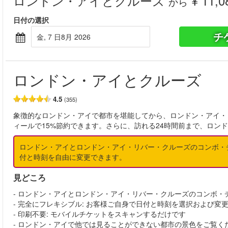
ロンドン・アイとクルーズ
¥ 11,0
から
日付の選択
チ
金, 7 日8月 2026
ロンドン・アイとクルーズ
4.5
(355)
象徴的なロンドン・アイで都市を堪能してから、ロンドン・アイ・
ィールで15%節約できます。さらに、訪れる24時間前まで、ロン
ロンドン・アイとロンドン・アイ・リバー・クルーズのコンボ・チ
付と時刻を自由に変更できます。
見どころ
- ロンドン・アイとロンドン・アイ・リバー・クルーズのコンボ・
- 完全にフレキシブル: お客様ご自身で日付と時刻を選択および変
- 印刷不要: モバイルチケットをスキャンするだけです
- ロンドン・アイで他では見ることができない都市の景色をご覧く