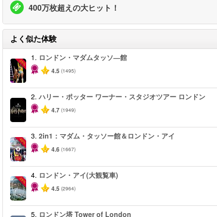
400万枚超えの大ヒット！
よく似た体験
1.
ロンドン・マダムタッソ―館
-25%
4.5
(1495)
2.
ハリー・ポッター ワーナー・スタジオツアー ロンドン
4.7
(1949)
3.
2in1：マダム・タッソー館＆ロンドン・アイ
-40%
4.6
(1667)
4.
ロンドン・アイ(大観覧車)
-25%
4.5
(2964)
5.
ロンドン塔 Tower of London