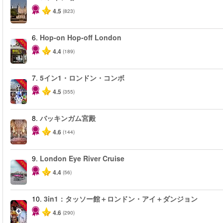
4.5
(823)
6.
Hop-on Hop-off London
-40%
4.4
(189)
7.
5イン1・ロンドン・コンボ
-60%
4.5
(355)
8.
バッキンガム宮殿
4.6
(144)
9.
London Eye River Cruise
-10%
4.4
(56)
10.
3in1：タッソー館＋ロンドン・アイ＋ダンジョン
-30%
4.6
(290)