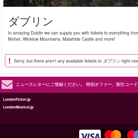
ダブリン
In amazing Dublin we can supply you with tickets to everything from
Moher, Wicklow Mountains, Malahide Castle and more!
Sorry, but there aren't any available tickets to
ダブリン
right no
ニュースレターにご登録ください。
特別オファー、割引コード
LondonTicket.jp
LondonMusical.jp