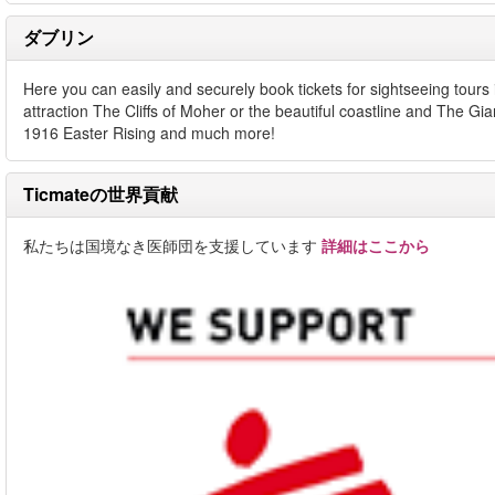
ダブリン
Here you can easily and securely book tickets for sightseeing tours
attraction The Cliffs of Moher or the beautiful coastline and The G
1916 Easter Rising and much more!
Ticmateの世界貢献
私たちは国境なき医師団を支援しています
詳細はここから