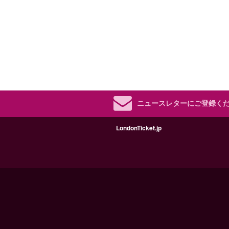
ニュースレターにご登録く
LondonTicket.jp