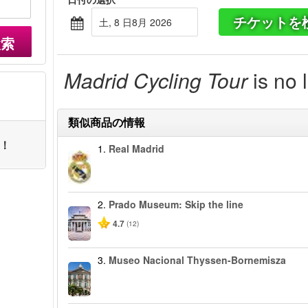
チケットを
土, 8 日8月 2026
検索
Madrid Cycling Tour
is no 
類似商品の情報
ト！
1.
Real Madrid
2.
Prado Museum: Skip the line
4.7
(12)
3.
Museo Nacional Thyssen-Bornemisza