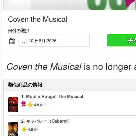
Coven the Musical
日付の選択
チ
月, 10 日8月 2026
Coven the Musical
is no longer 
類似商品の情報
1.
Moulin Rouge! The Musical
-50%
4.9
(228)
2.
キャバレー（Cabaret）
4.8
(6)