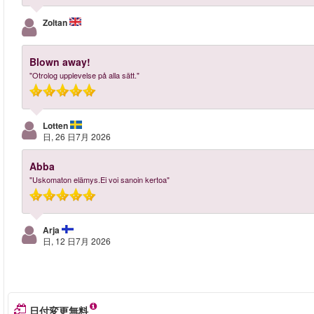
Zoltan
Blown away!
"Otrolog upplevelse på alla sätt."
Lotten
日, 26 日7月 2026
Abba
"Uskomaton elämys.Ei voi sanoin kertoa"
Arja
日, 12 日7月 2026
日付変更無料