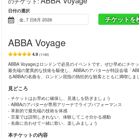
ABBA Voyage
のチケット
:
日付の選択
チケットを
金, 7 日8月 2026
ABBA Voyage
4.9
(1140)
ABBA Voyageはロンドンで必見のイベントです。ぜひ早めにチ
最先端の驚異的な技術を駆使し、ABBAのアバターが特設会場「AB
るABBAの名曲を、ロンドン屈指の熱狂的な観客とともに満喫し
見どころ
- チケットはお早めに確保し、見逃しを防ぎましょう
- ABBAのアバターが専用アリーナでライブパフォーマンス
- 革新的で最先端の技術を体感
- 言葉では説明しきれない、体験してこそ分かる感動
- 名曲に合わせて一緒に歌い、楽しみましょう
本チケットの内容