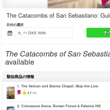
The Catacombs of San Sebastiano: Gui
日付の選択
チ
火, 11 日8月 2026
The Catacombs of San Sebasti
available
類似商品の情報
1.
The Vatican and Sistine Chapel: Skip-the-Line
4.7
(22)
2.
Colosseum Arena, Roman Forum & Palatine Hill