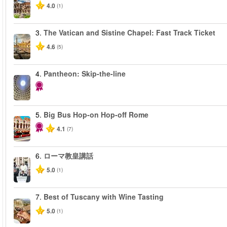
4.0
(1)
3.
The Vatican and Sistine Chapel: Fast Track Ticket
4.6
(5)
4.
Pantheon: Skip-the-line
5.
Big Bus Hop-on Hop-off Rome
4.1
(7)
6.
ローマ教皇講話
5.0
(1)
7.
Best of Tuscany with Wine Tasting
5.0
(1)