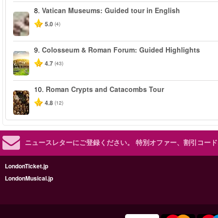
8.
Vatican Museums: Guided tour in English
5.0
(4)
9.
Colosseum & Roman Forum: Guided Highlights
4.7
(43)
10.
Roman Crypts and Catacombs Tour
4.8
(12)
ニュースレターにご登録ください。
特別オファー、割引コード
LondonTicket.jp
LondonMusical.jp