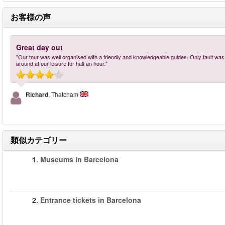
お客様の声
Great day out
"Our tour was well organised with a friendly and knowledgeable guides. Only fault was
around at our leisure for half an hour."
Richard
, Thatcham
類似カテゴリー
1.
Museums in Barcelona
2.
Entrance tickets in Barcelona