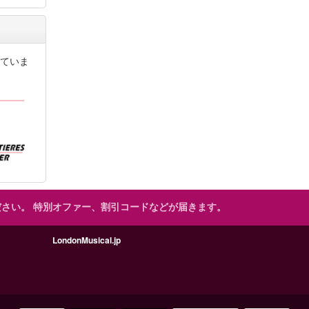
ていま
ださい。
特別オファー、割引コードなどが届きます。
LondonMusical.jp