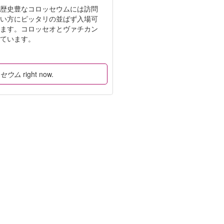
。歴史豊なコロッセウムには訪問
たい方にピッタリの並ばず入場可
けます。コロッセオとヴァチカン
しています。
ッセウム
right now.