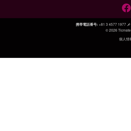
携帯電話番号
:
+81 3 4577 1977
メ
© 2026
Ticmate
個人情