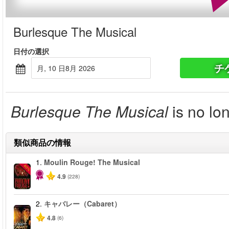
Burlesque The Musical
日付の選択
チ
月, 10 日8月 2026
Burlesque The Musical
is no lo
類似商品の情報
1.
Moulin Rouge! The Musical
-50%
4.9
(228)
2.
キャバレー（Cabaret）
4.8
(6)