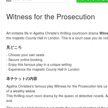
Witness for the Prosecution
Art imitates life in Agatha Christie's thrilling courtroom drama
Witne
the majestic County Hall in London. This is a court case you do not
見どころ
- Choose your own seats
- Secure online booking
- Enjoy this famous play in a unique setting
- Experience the majestic County Hall in London
本チケットの内容
Agatha Christies's famous play Witness for the Prosecution lets u
of a wealthy widow.
This thrilling court room drama by the queen of detective novels, A
end.
This one of a kind staging is set inside the council chamber of the m