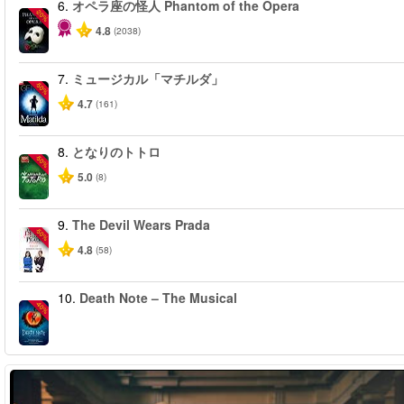
6.
オペラ座の怪人 Phantom of the Opera
-20%
4.8
(2038)
7.
ミュージカル「マチルダ」
-50%
4.7
(161)
8.
となりのトトロ
-50%
5.0
(8)
9.
The Devil Wears Prada
-50%
4.8
(58)
10.
Death Note – The Musical
-40%