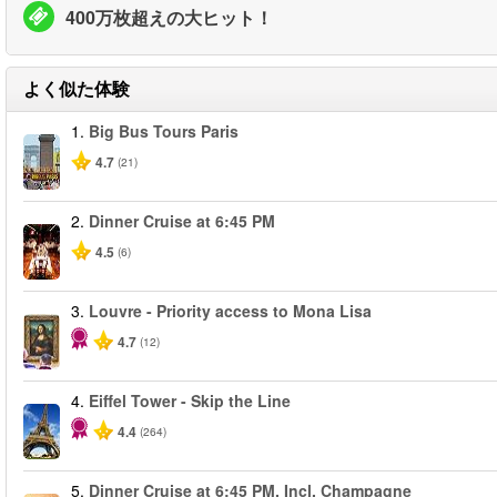
400万枚超えの大ヒット！
よく似た体験
1.
Big Bus Tours Paris
4.7
(21)
2.
Dinner Cruise at 6:45 PM
4.5
(6)
3.
Louvre - Priority access to Mona Lisa
4.7
(12)
4.
Eiffel Tower - Skip the Line
4.4
(264)
5.
Dinner Cruise at 6:45 PM. Incl. Champagne