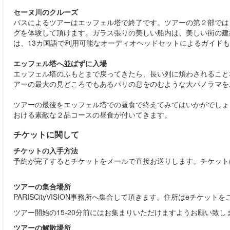
セーヌ川のクルーズ
バスによるツアーはエッフェル塔で終了です。ツアーの第２部では
グを体験して頂けます。ガラス張りの美しい船内は、美しい街の建
は、13カ国語で利用可能なオーディオヘッドセットによるガイド
エッフェル塔へ並ばずに入場
エッフェル塔のふもとまで戻ってきたら、長い列に煩わされること
アーの最大の見どころでもあるパリの息をのむような大パノラマを
ツアーの最後をエッフェル塔での昼食で終えてみてはいかがでしょうか？『パリ
おける素敵な２品コースの昼食が付いてきます。
チケットに関して
チケットの入手方法
予約が完了するとチケットをメールで直接お送りします。チケット
ツアーの集合場所
PARISCityVISION事務所へ集合して頂きます。住所はeチケット
ツアー開始の15-20分前にはお集まりいただけますようお願い致し
ツアーの解散場所