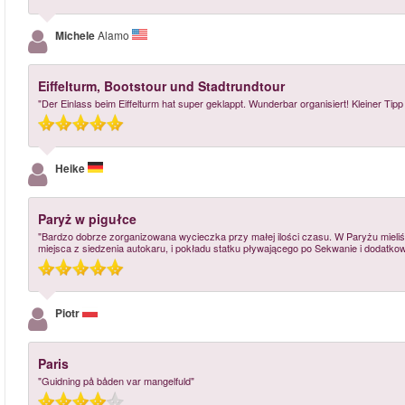
Michele
Alamo
Eiffelturm, Bootstour und Stadtrundtour
"Der Einlass beim Eiffelturm hat super geklappt. Wunderbar organisiert! Kleiner Tipp
Heike
Paryż w pigułce
"Bardzo dobrze zorganizowana wycieczka przy małej ilości czasu. W Paryżu mieliś
miejsca z siedzenia autokaru, i pokładu statku pływającego po Sekwanie i dodatkow
Piotr
Paris
"Guidning på båden var mangelfuld"