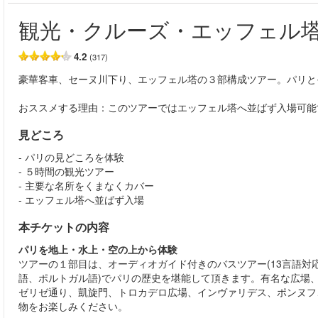
観光・クルーズ・エッフェル
4.2
(317)
豪華客車、セーヌ川下り、エッフェル塔の３部構成ツアー。パリと
おススメする理由：このツアーではエッフェル塔へ並ばず入場可能
見どころ
- パリの見どころを体験
- ５時間の観光ツアー
- 主要な名所をくまなくカバー
- エッフェル塔へ並ばず入場
本チケットの内容
パリを地上・水上・空の上から体験
ツアーの１部目は、オーディオガイド付きのバスツアー(13言語
語、ポルトガル語)でパリの歴史を堪能して頂きます。有名な広場
ゼリゼ通り、凱旋門、トロカデロ広場、インヴァリデス、ポンヌフ
物をお楽しみください。