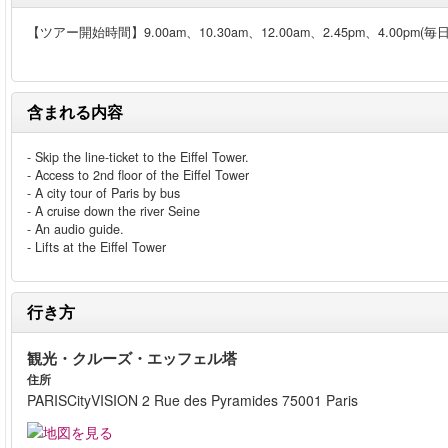
【ツアー開始時間】9.00am、10.30am、12.00am、2.45pm、4.00pm(毎
含まれる内容
- Skip the line-ticket to the Eiffel Tower.
- Access to 2nd floor of the Eiffel Tower
- A city tour of Paris by bus
- A cruise down the river Seine
- An audio guide.
- Lifts at the Eiffel Tower
行き方
観光・クルーズ・エッフェル塔
住所
PARISCityVISION 2 Rue des Pyramides 75001 Paris