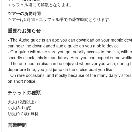
エッフェル塔にて解散となります。
ツアーの所要時間
ツアーは5時間＋エッフェル塔での滞在時間となります。
重要なお知らせ
- The Audio guide is an app you can download on your mobile devi
can hear the downloaded audio guide on you mobile device
- Our guide will make sure you get priority access to the lifts, wit
security check, this is mandatory. Here you can expect some waitin
- The one-hour cruise can be enjoyed whenever you wish, during th
departure time, you just jump on the cruise boat you like
- On rare occasions, and mostly because of the many daily visitors t
on short notice
チケットの種類
大人(12歳以上)
小人(3-11歳)
幼児(0-2歳):無料
営業時間