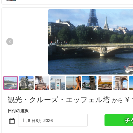
観光・クルーズ・エッフェル塔
¥ 
から
日付の選択
チ
土, 8 日8月 2026