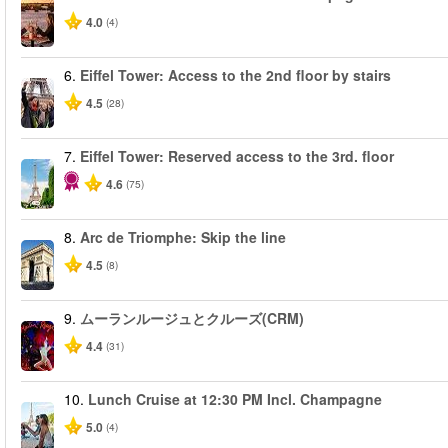
4.0
(4)
6.
Eiffel Tower: Access to the 2nd floor by stairs
4.5
(28)
7.
Eiffel Tower: Reserved access to the 3rd. floor
4.6
(75)
8.
Arc de Triomphe: Skip the line
4.5
(8)
9.
ムーランルージュとクルーズ(CRM)
4.4
(31)
10.
Lunch Cruise at 12:30 PM Incl. Champagne
5.0
(4)