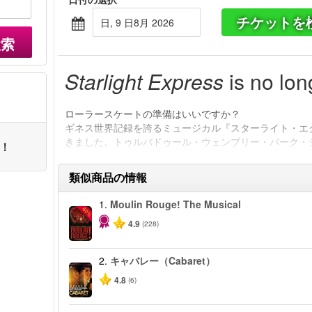
チケットを
日, 9 日8月 2026
検索
Starlight Express
is no lon
ローラースケートの準備はいいですか？
ギネス世界記録を誇るミュージカル『スターライト・エ
きました。トゥルバドゥール・ウェンブリー・パーク・
ト！
ィトリアムを、再び感動と興奮で満たします。
類似商品の情報
1.
Moulin Rouge! The Musical
-50%
4.9
(228)
2.
キャバレー（Cabaret）
4.8
(6)