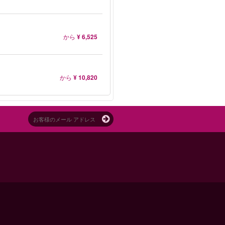
から
¥ 6,525
から
¥ 10,820