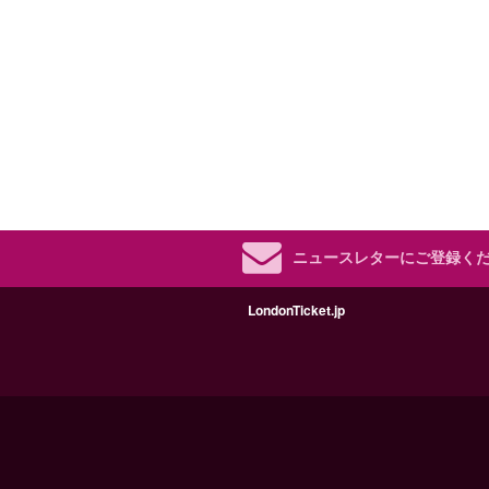
ニュースレターにご登録く
LondonTicket.jp