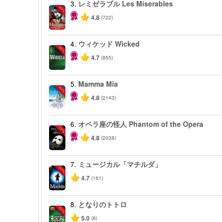
3.
レミゼラブル Les Miserables
-40%
4.8
(722)
4.
ウィケッド Wicked
-50%
4.7
(855)
5.
Mamma Mia
-40%
4.8
(2143)
6.
オペラ座の怪人 Phantom of the Opera
-20%
4.8
(2038)
7.
ミュージカル「マチルダ」
-50%
4.7
(161)
8.
となりのトトロ
-50%
5.0
(8)